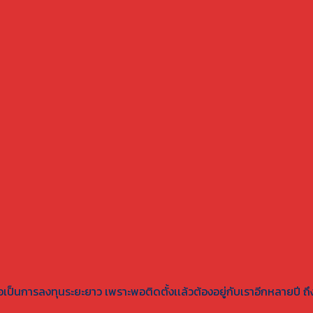
ละถือเป็นการลงทุนระยะยาว เพราะพอติดตั้งเเล้วต้องอยู่กับเราอีกหลายปี ถึงอ